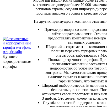
Mobile-mir находится на рынке более 12 лет. 
мы завоевали доверие более 70 000 заказчик
регионов страны, создали широкую дилерс
достигли высокого уровня в качестве обс
Из других преимуществ компании отметим
Прямые договоры со всеми представ
сайте операторами связи. Это по
предоставлять контрактные номера
выгодных условиях.
Широкий ассортимент — компания п
полный перечень тарифных плано
операторов, работающих в Мос
Лучшие
Полная прозрачность тарифов. При
корпоративные
специалист компании расскажет 
тарифы
подробностях об условиях того ил
контракта. Мы самостоятельно прове
наличие скрытых платежей, поэто
гарантировать, что таковых н
Широкий выбор номеров. В наличии к
бесплатные, так и «золотые». По
отличаются своей простотой: в них исп
3 цифры. Это делает номер легко зап
Служба клиентской поддержки готова 
все вопросы по поводу тарифных 