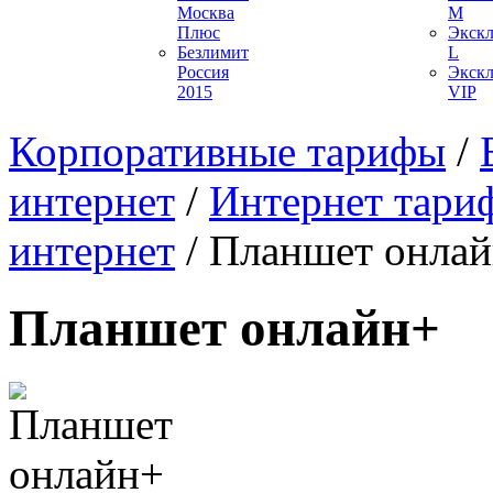
Москва
M
Плюс
Экск
Безлимит
L
Россия
Экск
2015
VIP
Корпоративные тарифы
/
интернет
/
Интернет тари
интернет
/
Планшет онла
Планшет онлайн+