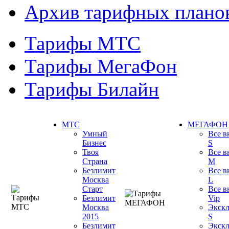
Архив тарифных плано
Тарифы МТС
Тарифы МегаФон
Тарифы Билайн
МТС
МЕГАФОН
Умный
Все в
Бизнес
S
Твоя
Все в
Страна
M
Безлимит
Все в
Москва
L
Старт
Все в
Безлимит
Vip
Москва
Экск
2015
S
Безлимит
Экск