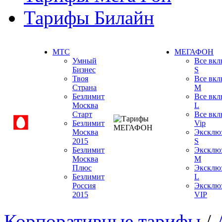
Тарифы Билайн
МТС
МЕГАФОН
Умный
Все вкл
Бизнес
S
Твоя
Все вкл
Страна
M
Безлимит
Все вкл
Москва
L
Старт
Все вкл
Безлимит
Vip
Москва
Эксклю
2015
S
Безлимит
Эксклю
Москва
M
Плюс
Эксклю
Безлимит
L
Россия
Эксклю
2015
VIP
Корпоративные тарифы
/